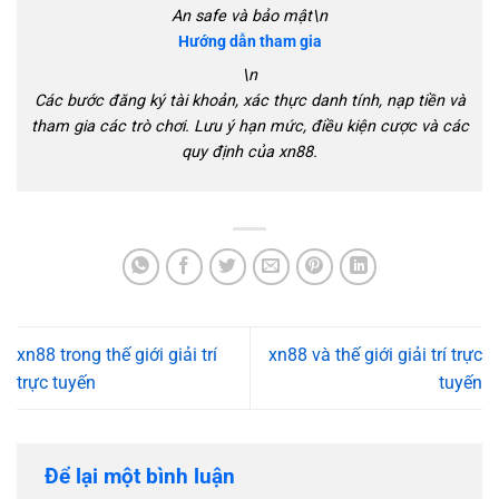
An safe và bảo mật\n
Hướng dẫn tham gia
\n
Các bước đăng ký tài khoản, xác thực danh tính, nạp tiền và
tham gia các trò chơi. Lưu ý hạn mức, điều kiện cược và các
quy định của xn88.
xn88 trong thế giới giải trí
xn88 và thế giới giải trí trực
trực tuyến
tuyến
Để lại một bình luận