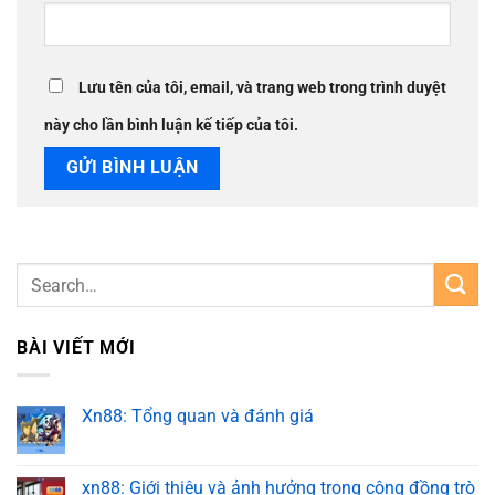
Lưu tên của tôi, email, và trang web trong trình duyệt
này cho lần bình luận kế tiếp của tôi.
BÀI VIẾT MỚI
Xn88: Tổng quan và đánh giá
xn88: Giới thiệu và ảnh hưởng trong cộng đồng trò