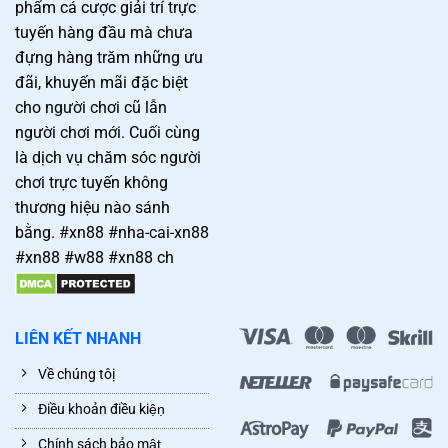
phẩm cá cược giải trí trực
tuyến hàng đầu mà chưa
đựng hàng trăm những ưu
đãi, khuyến mãi đặc biệt
cho người chơi cũ lẫn
người chơi mới. Cuối cùng
là dịch vụ chăm sóc người
chơi trực tuyến không
thương hiệu nào sánh
bằng. #xn88 #nha-cai-xn88
#xn88 #w88 #xn88 ch
LIÊN KẾT NHANH
Về chúng tôị
Điều khoản điều kiệṇ
Chính sách bảo mậṭ