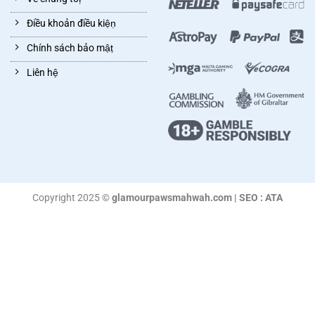
Điều khoản điều kiệṇ
Chính sách bảo mậṭ
Liên hệ̣
Copyright 2025 ©
glamourpawsmahwah.com | SEO : ATA