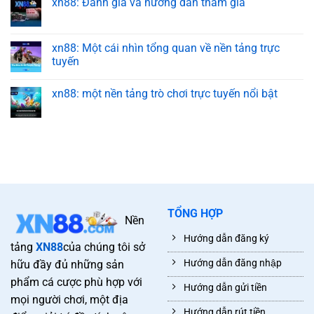
xn88: Đánh giá và hướng dẫn tham gia
xn88: Một cái nhìn tổng quan về nền tảng trực
tuyến
xn88: một nền tảng trò chơi trực tuyến nổi bật
TỔNG HỢP
Nền
Hướng dẫn đăng ký
tảng
XN88
của chúng tôi sở
Hướng dẫn đăng nhập
hữu đầy đủ những sản
phẩm cá cược phù hợp với
Hướng dẫn gửi tiền
mọi người chơi, một địa
Hướng dẫn rút tiền