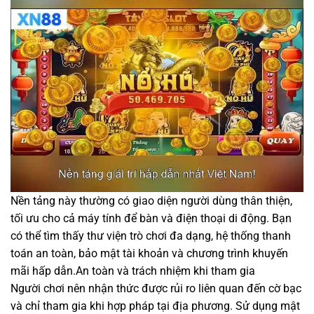
Nền tảng này thường có giao diện người dùng thân thiện,
tối ưu cho cả máy tính để bàn và điện thoại di động. Bạn
có thể tìm thấy thư viện trò chơi đa dạng, hệ thống thanh
toán an toàn, bảo mật tài khoản và chương trình khuyến
mãi hấp dẫn.
An toàn và trách nhiệm khi tham gia
Người chơi nên nhận thức được rủi ro liên quan đến cờ bạc
và chỉ tham gia khi hợp pháp tại địa phương. Sử dụng mật