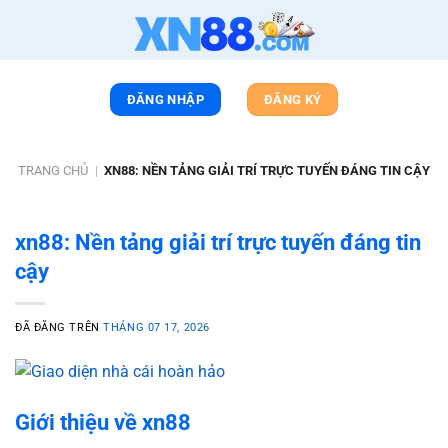
Chuyển
đến
nội
dung
ĐĂNG NHẬP
ĐĂNG KÝ
TRANG CHỦ
|
XN88: NỀN TẢNG GIẢI TRÍ TRỰC TUYẾN ĐÁNG TIN CẬY
xn88: Nền tảng giải trí trực tuyến đáng tin
cậy
ĐÃ ĐĂNG TRÊN
THÁNG 07 17, 2026
Giới thiệu về xn88