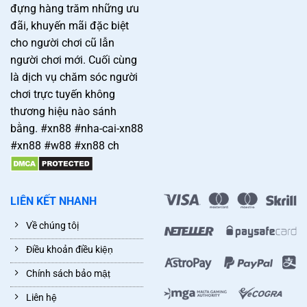
đựng hàng trăm những ưu
đãi, khuyến mãi đặc biệt
cho người chơi cũ lẫn
người chơi mới. Cuối cùng
là dịch vụ chăm sóc người
chơi trực tuyến không
thương hiệu nào sánh
bằng. #xn88 #nha-cai-xn88
#xn88 #w88 #xn88 ch
LIÊN KẾT NHANH
Về chúng tôị
Điều khoản điều kiệṇ
Chính sách bảo mậṭ
Liên hệ̣