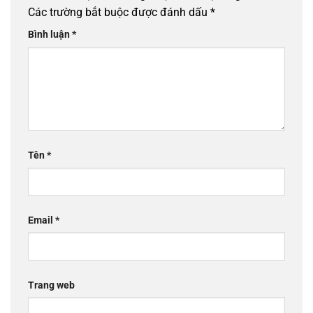
Các trường bắt buộc được đánh dấu
*
Bình luận
*
Tên
*
Email
*
Trang web