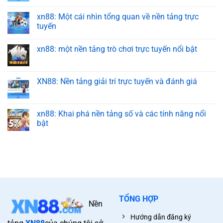
xn88: Một cái nhìn tổng quan về nền tảng trực
tuyến
xn88: một nền tảng trò chơi trực tuyến nổi bật
XN88: Nền tảng giải trí trực tuyến và đánh giá
xn88: Khai phá nền tảng số và các tính năng nổi
bật
TỔNG HỢP
Nền
Hướng dẫn đăng ký